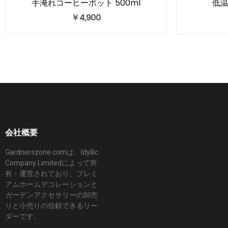
手淹れコーヒーポット 500ml
低
￥4,900
会社概要
Gardnerszone.comは、Idyllic
Company Limitedによって所
有・運営されており、プレミ
アムホームデコレーションと
ガーデンアクセサリーの卸売
りと小売りの信頼できるリー
ダーです。