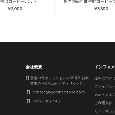
温抽出コーヒーポット
￥3,000
￥5,500
会社概要
インフォ
香港中環ウェリントン街99号和賀商
送料につい
業中心7階702室 イディリック社
プライバシ
contact@gardnerszone.com
返品・返金
+852 60621446
ご利用条件
サイトマッ